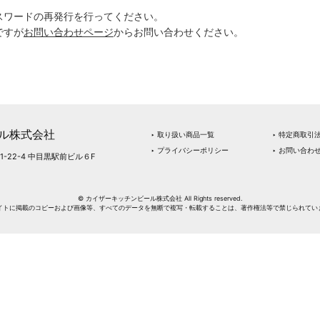
スワードの再発行を行ってください。
ですが
お問い合わせページ
からお問い合わせください。
ル株式会社
‣ 取り扱い商品一覧
‣ 特定商取引
‣ プライバシーポリシー
‣ お問い合わ
1-22-4 中目黒駅前ビル６F
© カイザーキッチンビール株式会社 All Rights reserved.
イトに掲載のコピーおよび画像等、すべてのデータを無断で複写・転載することは、著作権法等で禁じられてい